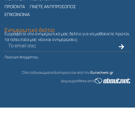
r
ΠΡΟΪΟΝΤΑ
ΓΙΝΕΤΕ ΑΝΤΙΠΡΟΣΩΠΟΣ
a
ΕΠΙΚΟΙΝΩΝΙΑ
m
Ενημερωτικό δελτίο
Εγγραφείτε στο ενημερωτικό μας δελτίο για να μαθαίνετε πρώτοι
τα τελευταία μας νέα και ενημερώσεις
Ηλεκτρονικό
Submit
ταχυδρομείο
Πολιτική Απορρήτου
Όλα τα δικαιώματα διατηρούνται από την
Eurochem.gr
Δημιουργήθηκε από