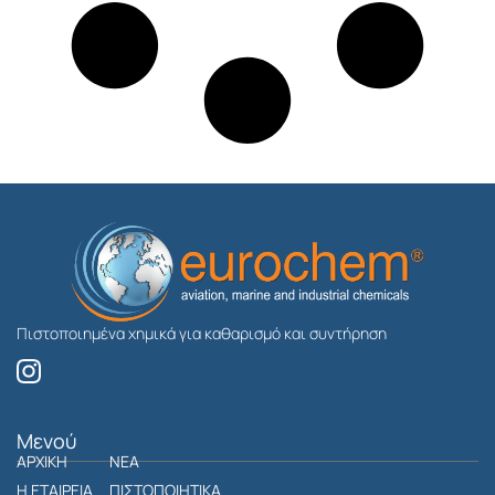
Πιστοποιημένα χημικά για καθαρισμό και συντήρηση
I
n
s
t
Μενού
ΑΡΧΙΚΗ
a
ΝΕΑ
g
Η ΕΤΑΙΡΕΙΑ
ΠΙΣΤΟΠΟΙΗΤΙΚΑ