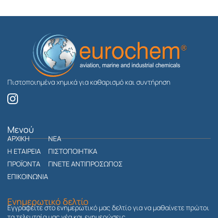
Πιστοποιημένα χημικά για καθαρισμό και συντήρηση
I
n
s
t
Μενού
ΑΡΧΙΚΗ
a
ΝΕΑ
g
Η ΕΤΑΙΡΕΙΑ
ΠΙΣΤΟΠΟΙΗΤΙΚΑ
r
ΠΡΟΪΟΝΤΑ
ΓΙΝΕΤΕ ΑΝΤΙΠΡΟΣΩΠΟΣ
a
ΕΠΙΚΟΙΝΩΝΙΑ
m
Ενημερωτικό δελτίο
Εγγραφείτε στο ενημερωτικό μας δελτίο για να μαθαίνετε πρώτοι
τα τελευταία μας νέα και ενημερώσεις