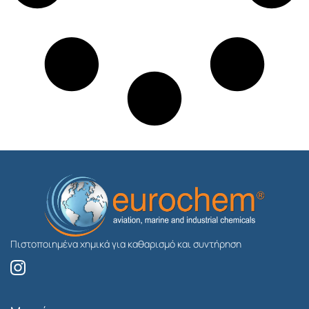
Πιστοποιημένα χημικά για καθαρισμό και συντήρηση
I
n
s