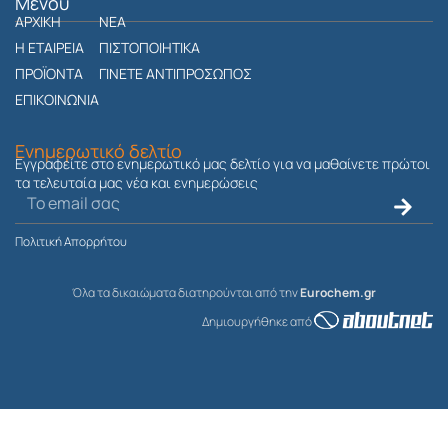
t
Μενού
ΑΡΧΙΚΗ
a
ΝΕΑ
g
Η ΕΤΑΙΡΕΙΑ
ΠΙΣΤΟΠΟΙΗΤΙΚΑ
r
ΠΡΟΪΟΝΤΑ
ΓΙΝΕΤΕ ΑΝΤΙΠΡΟΣΩΠΟΣ
a
ΕΠΙΚΟΙΝΩΝΙΑ
m
Ενημερωτικό δελτίο
Εγγραφείτε στο ενημερωτικό μας δελτίο για να μαθαίνετε πρώτοι
τα τελευταία μας νέα και ενημερώσεις
Ηλεκτρονικό
Submit
ταχυδρομείο
Πολιτική Απορρήτου
Όλα τα δικαιώματα διατηρούνται από την
Eurochem.gr
Δημιουργήθηκε από