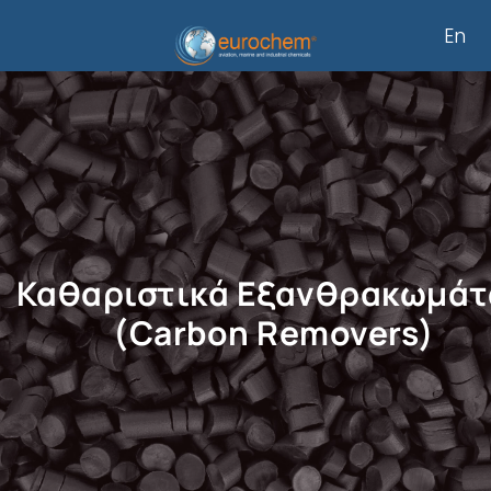
Μετάβαση
En
στο
περιεχόμενο
Καθαριστικά Εξανθρακωμά
(Carbon Removers)