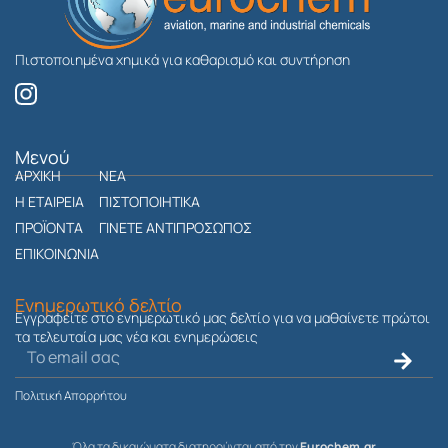
Πιστοποιημένα χημικά για καθαρισμό και συντήρηση
I
n
s
t
Μενού
ΑΡΧΙΚΗ
a
ΝΕΑ
g
Η ΕΤΑΙΡΕΙΑ
ΠΙΣΤΟΠΟΙΗΤΙΚΑ
r
ΠΡΟΪΟΝΤΑ
ΓΙΝΕΤΕ ΑΝΤΙΠΡΟΣΩΠΟΣ
a
ΕΠΙΚΟΙΝΩΝΙΑ
m
Ενημερωτικό δελτίο
Εγγραφείτε στο ενημερωτικό μας δελτίο για να μαθαίνετε πρώτοι
τα τελευταία μας νέα και ενημερώσεις
Ηλεκτρονικό
Submit
ταχυδρομείο
Πολιτική Απορρήτου
Όλα τα δικαιώματα διατηρούνται από την
Eurochem.gr