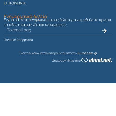
a
ΕΠΙΚΟΙΝΩΝΙΑ
m
Ενημερωτικό δελτίο
Εγγραφείτε στο ενημερωτικό μας δελτίο για να μαθαίνετε πρώτοι
τα τελευταία μας νέα και ενημερώσεις
Ηλεκτρονικό
Submit
ταχυδρομείο
Πολιτική Απορρήτου
Όλα τα δικαιώματα διατηρούνται από την
Eurochem.gr
Δημιουργήθηκε από