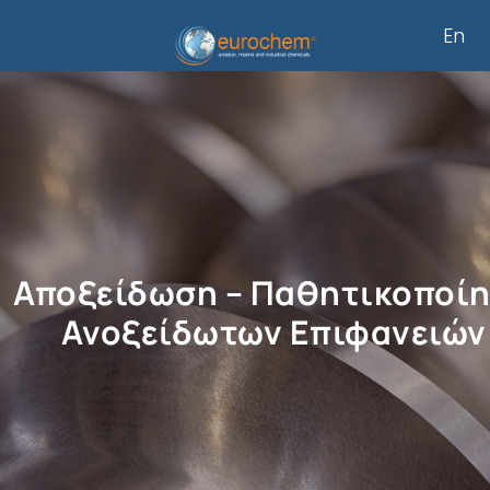
Μετάβαση
En
στο
περιεχόμενο
Αποξείδωση – Παθητικοποί
Ανοξείδωτων Επιφανειών