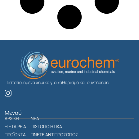
Πιστοποιημένα χημικά για καθαρισμό και συντήρηση
I
n
s
t
Μενού
ΑΡΧΙΚΗ
a
ΝΕΑ
g
Η ΕΤΑΙΡΕΙΑ
ΠΙΣΤΟΠΟΙΗΤΙΚΑ
r
ΠΡΟΪΟΝΤΑ
ΓΙΝΕΤΕ ΑΝΤΙΠΡΟΣΩΠΟΣ